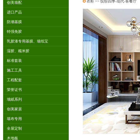
衣柜
>> 缤纷四季-现代-客餐厅
创美墙配
进口产品
防潮基膜
特强免胶
乳胶漆专用基膜、墙纸宝
湿胶、糯米胶
标准套装
施工工具
工程配套
荣誉证书
墻紙系列
创美家居
墙布专用
全屋定制
木地板