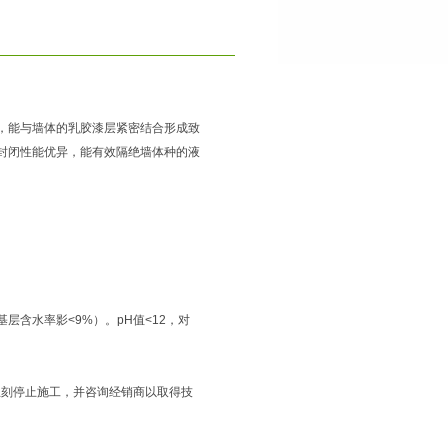
，能与墙体的乳胶漆层紧密结合形成致
封闭性能优异，能有效隔绝墙体种的液
含水率影<9%）。pH值<12，对
请立刻停止施工，并咨询经销商以取得技