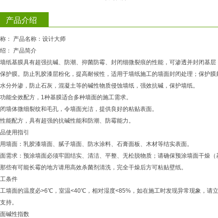
产品介绍
称： 产品名称：
设计大师
绍： 产品简介
墙纸基膜具有超强抗碱、防潮、抑菌防霉、封闭细微裂痕的性能，可渗透并封闭基层
保护膜。防止乳胶漆层粉化，提高耐候性，适用于墙纸施工的墙面封闭处理；保护膜
水分外渗，防止石灰，混凝土等的碱性物质侵蚀墙纸，强效抗碱，保护墙纸。
功能全效配方，1种基膜适合多种墙面的施工需求。
闭墙体微细裂纹和毛孔，令墙面光洁，提供良好的粘贴表面。
性能配方，具有超强的抗碱性能和防潮、防霉能力。
品使用指引
用墙面：乳胶漆墙面、腻子墙面、防水涂料、石膏面板、木材等结实表面。
面需求：预涂墙面必须牢固结实、清洁、平整、无松脱物质；请确保预涂墙面干燥（基层
那些有可能长霉的地方请用高效杀菌剂清洗，完全干燥后方可粘贴壁纸。
工条件
工墙面的温度必>6℃，室温<40℃，相对湿度<85%，如在施工时发现异常现象，
支持。
面碱性指数