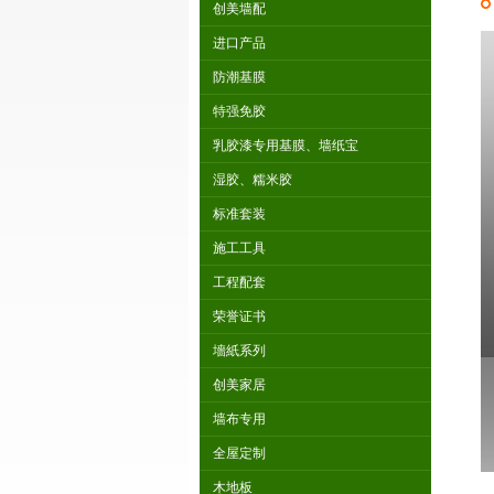
创美墙配
进口产品
防潮基膜
特强免胶
乳胶漆专用基膜、墙纸宝
湿胶、糯米胶
标准套装
施工工具
工程配套
荣誉证书
墻紙系列
创美家居
墙布专用
全屋定制
木地板