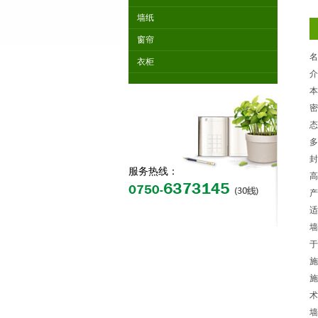
墙纸
窗帘
名
衣柜
介
本
密
态
多
封
服务热线：
高
产
适
墙
于
施
施
术
墙